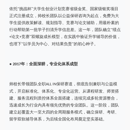
依托
“挑战杯”大学生创业计划竞赛省级金奖、国家级银奖项目
正式注册成立，帅校长团队以公益保研咨询为起点，免费为大
学生提供政策解读、规划指导、竞赛与论文辅助，用最朴素的
行动帮助第一批学子扫清升学信息差。这一年，团队确立“绩点
论文
竞赛”双螺旋成长模型，在实践中验证升学辅导的价值，
+
+
也埋下“以学员为中心、对结果负责”的初心种子。
●
年：全面深耕，专业化体系成型
2017
帅校长带领团队全职
保研赛道，彻底告别兼职与公益模
ALL IN
式，开启标准化、体系化、专业化运营。从课程研发、师资搭
建、服务流程到质控体系全面搭建，连续完成多轮资源整合，
迅速成长为行业内具有领先优势的专业团队。这一阶段，团队
建立起覆盖大一至大四的全周期服务模式，确立保研、考研、
留学双轨辅导体系，为后续全国化布局奠定坚实基础。