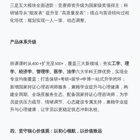
三是五大模块全面进阶：竞赛师资升级为国家级奖项得主；科
研辅导从
“能发表” 提升至 “高质量发表”；绩点与英语转向过程
化培优；规划实现一人一策、动态调整。
产品体系升级
班课课时从
扩充至
，覆盖三大新领域；夯实
工学、理
400 +
500+
学、经济学、管理学、医学、法学
六大学科王牌优势，实现全
专业均衡覆盖；打造保研
考研
留学
申博一站式升学闭环；
+
+
+
新增国家持证心理咨询师服务，兼顾学业提升与心理健康，构
建全周期、全场景服务生态。配备国家持证心理咨询师，为学
员提供压力疏导、情绪调节、心态建设专属支持，兼顾学业提
升与心理健康，让学员以更稳定状态冲刺名校。
四、
坚守核心价值观：以初心领航，以价值致远