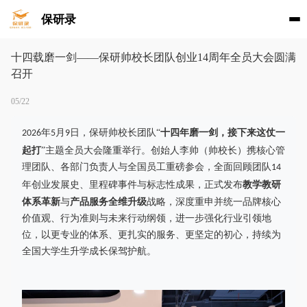
保研录
十四载磨一剑——保研帅校长团队创业14周年全员大会圆满
召开
05/22
年
月
日，保研帅校长团队“
十四年磨一剑，接下来这仗一
2026
5
9
起打
”主题全员大会隆重举行。创始人李帅（帅校长）携核心管
理团队、各部门负责人与全国员工重磅参会，全面回顾团队
14
年创业发展史、里程碑事件与标志性成果，正式发布
教学教研
体系革新
与
产品服务全维升级
战略，深度重申并统一品牌核心
价值观、行为准则与未来行动纲领，进一步强化行业引领地
位，以更专业的体系、更扎实的服务、更坚定的初心，持续为
全国大学生升学成长保驾护航。