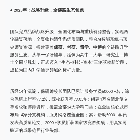
●
年：战略升级，全链路生态领跑
2025
团队完成品牌战略升级、全国化布局与重磅资源整合，实现两
轮融资落地，全资收购清华系优质团队，整合
智能系统与顶
AI
尖师资资源，搭建覆盖
保研、考研、留学、申博
的全链路升学
服务生态。从单一保研辅导，延伸为高中
—大学—研究生—博
士全周期规划，正式迈入 “生态
科技
资本”三轮驱动新阶段，
+
+
成长为国内升学辅导领域的标杆力量。
历经
年沉淀，保研帅校长团队已累计服务学员
名，综
14
60000 +
合保研上岸率
，院校跃升率
；组建
万名清北复交
99.2%
99.05%
4
等名校硕博师资库，覆盖全部
大学科门类；在全国核心城市
14
布局
家分支机构，服务网络覆盖全国；累计帮助
学员
14
5000 +
发表高质量论文、
学员斩获国家级竞赛奖项，用真实可
2000 +
验证的成果稳居行业头部。