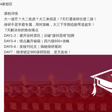
4家校区
课程详情
大一迷茫？大二焦虑？大三来得及！7天打通保研任督二脉！
保研不是学霸专属，用对策略，大三下学期也能弯道超车！
7天解决你的致命痛点
DAY1-2：避开挂科雷区｜识破“捷径思维”陷阱
DAY3-4：绩点飙升秘籍｜四六级650+攻略
DAY5-6：发核刊论文｜揭秘保研规则
DAY7：精准锁定985保研院校，逆天改命！