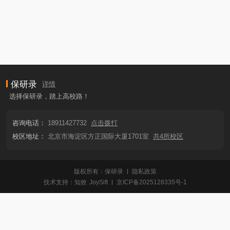
保研录
详情
选择保研录，踏上高校路！
咨询电话：
18911427732
点击拨打
校区地址：
北京市海淀区方正国际大厦1701室
共4所校区
版权所有：保研录
隐私政策
技术支持：
知效
JoySift
京ICP备2025128335号-1