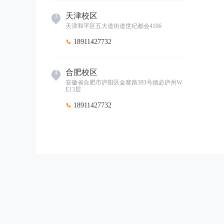
天津校区
3
天津和平区五大道街道世纪都会4106
18911427732

合肥校区
4
安徽省合肥市庐阳区金寨路393号德必庐州W
E13层
18911427732
