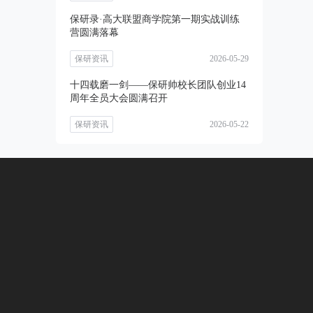
保研录·高大联盟商学院第一期实战训练
营圆满落幕
保研资讯
2026-05-29
十四载磨一剑——保研帅校长团队创业14
周年全员大会圆满召开
保研资讯
2026-05-22