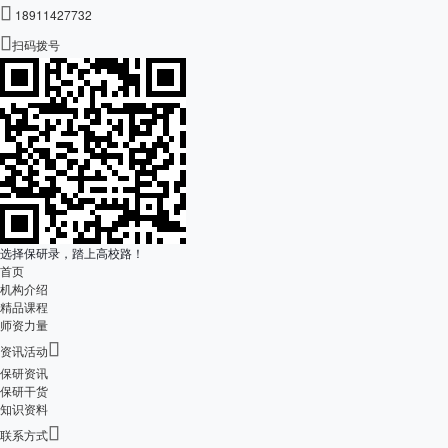

18911427732

扫码拨号
选择保研录，踏上高校路！
首页
机构介绍
精品课程
师资力量

资讯活动
保研资讯
保研干货
知识资料

联系方式