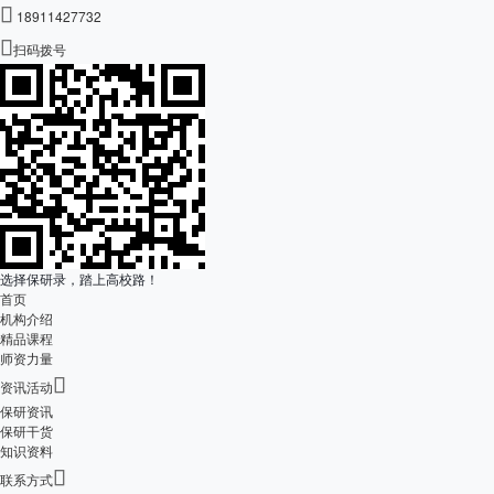

18911427732

扫码拨号
选择保研录，踏上高校路！
首页
机构介绍
精品课程
师资力量

资讯活动
保研资讯
保研干货
知识资料

联系方式