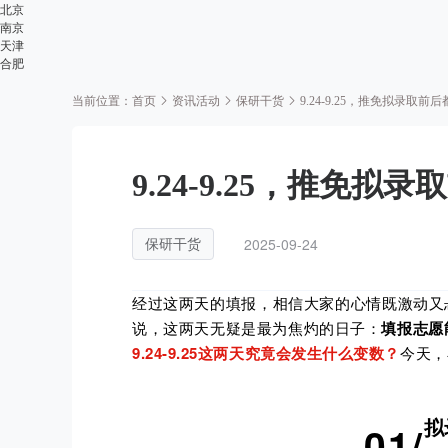
北京
南京
天津
合肥
当前位置：
首页
资讯活动
保研干货
9.24-9.25，推免拟录取
9.24-9.25，推免
2025-09-24
保研干货
经过这两天的填报，相信大家的心情既激动又
说，这两天无疑是最为焦灼的日子：
填报志愿
9.24-
9.25这两天究竟会发生什么变数？
今天，
拟
0
1
/