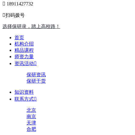

18911427732

扫码拨号
选择保研录，踏上高校路！
首页
机构介绍
精品课程
师资力量
资讯活动

保研资讯
保研干货
知识资料
联系方式

北京
南京
天津
合肥