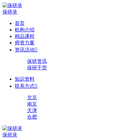
保研录
首页
机构介绍
精品课程
师资力量
资讯活动

保研资讯
保研干货
知识资料
联系方式

北京
南京
天津
合肥
保研录